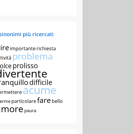
 sinonimi più ricercati
ire
importante
richiesta
problema
tività
prolisso
olce
divertente
ranquillo
difficile
acume
ermettere
fare
particolare
bello
nerme
amore
paura