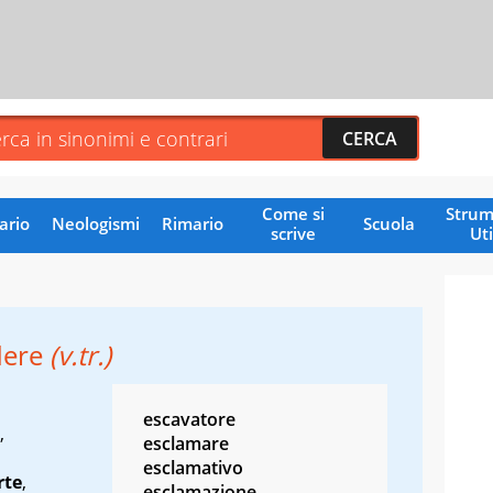
Come si
Strum
ario
Neologismi
Rimario
Scuola
scrive
Uti
dere
(v.tr.)
escavatore
,
esclamare
esclamativo
rte
,
esclamazione