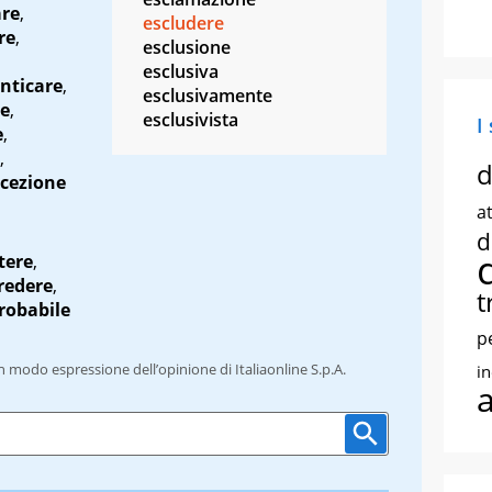
are
,
escludere
re
,
esclusione
esclusiva
nticare
,
esclusivamente
re
,
esclusivista
I
e
,
,
d
ccezione
at
d
ere
,
redere
,
t
robabile
p
un modo espressione dell’opinione di Italiaonline S.p.A.
i