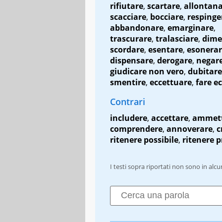
rifiutare
,
scartare
,
allontan
scacciare
,
bocciare
,
respinge
abbandonare
,
emarginare
,
trascurare
,
tralasciare
,
dime
scordare
,
esentare
,
esonera
dispensare
,
derogare
,
negar
giudicare non vero
,
dubitare
smentire
,
eccettuare
,
fare e
Contrari
includere
,
accettare
,
ammett
comprendere
,
annoverare
,
c
ritenere possibile
,
ritenere p
I testi sopra riportati non sono in alc