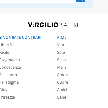
SAPERE
SINONIMI E CONTRARI
RIME
Libertà
Vita
Facile
Sole
Pragmatico
Casa
Conoscenza
Mare
Riassunto
Amore
Paradigma
Cuore
Gioia
Amici
Tristezza
Bene