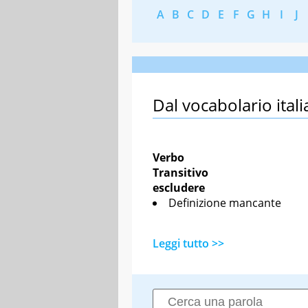
A
B
C
D
E
F
G
H
I
J
Dal vocabolario itali
Verbo
Transitivo
escludere
Definizione mancante
Leggi tutto >>