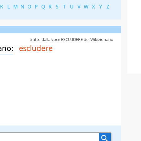
K
L
M
N
O
P
Q
R
S
T
U
V
W
X
Y
Z
tratto dalla voce ESCLUDERE del Wikizionario
ano:
escludere