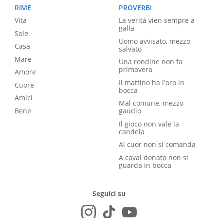
RIME
PROVERBI
Vita
La verità vien sempre a
galla
Sole
Uomo avvisato, mezzo
Casa
salvato
Mare
Una rondine non fa
primavera
Amore
Il mattino ha l'oro in
Cuore
bocca
Amici
Mal comune, mezzo
Bene
gaudio
Il gioco non vale la
candela
Al cuor non si comanda
A caval donato non si
guarda in bocca
Seguici su