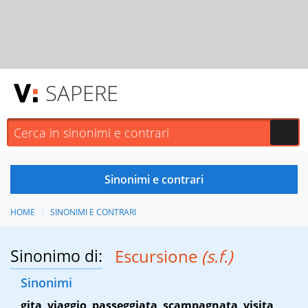
SAPERE
HOME
SINONIMI E CONTRARI
Sinonimo di:
Escursione
(s.f.)
Sinonimi
gita
,
viaggio
,
passeggiata
,
scampagnata
,
visita
,