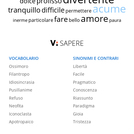
prolisso
dolce
acume
tranquillo
difficile
permettere
amore
fare
particolare
bello
inerme
paura
SAPERE
VOCABOLARIO
SINONIMI E CONTRARI
Ossimoro
Libertà
Filantropo
Facile
Idiosincrasia
Pragmatico
Pusillanime
Conoscenza
Refuso
Riassunto
Neofita
Paradigma
Iconoclasta
Gioia
Apotropaico
Tristezza