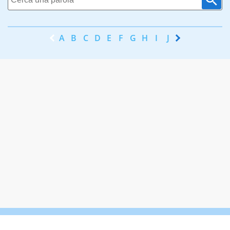
A
B
C
D
E
F
G
H
I
J
K
L
M
N