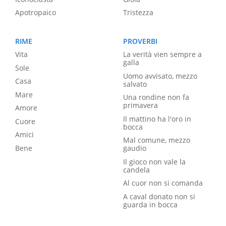
Apotropaico
Tristezza
RIME
PROVERBI
Vita
La verità vien sempre a
galla
Sole
Uomo avvisato, mezzo
Casa
salvato
Mare
Una rondine non fa
primavera
Amore
Il mattino ha l'oro in
Cuore
bocca
Amici
Mal comune, mezzo
Bene
gaudio
Il gioco non vale la
candela
Al cuor non si comanda
A caval donato non si
guarda in bocca