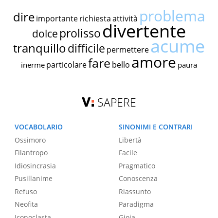
problema
dire
importante
richiesta
attività
divertente
prolisso
dolce
acume
tranquillo
difficile
permettere
amore
fare
particolare
bello
inerme
paura
SAPERE
VOCABOLARIO
SINONIMI E CONTRARI
Ossimoro
Libertà
Filantropo
Facile
Idiosincrasia
Pragmatico
Pusillanime
Conoscenza
Refuso
Riassunto
Neofita
Paradigma
Iconoclasta
Gioia