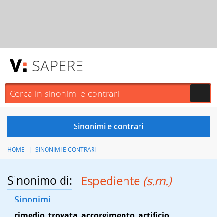
SAPERE
HOME
SINONIMI E CONTRARI
Sinonimo di:
Espediente
(s.m.)
Sinonimi
rimedio
,
trovata
,
accorgimento
,
artificio
,