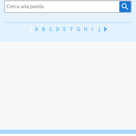
A
B
C
D
E
F
G
H
I
J
K
L
M
N