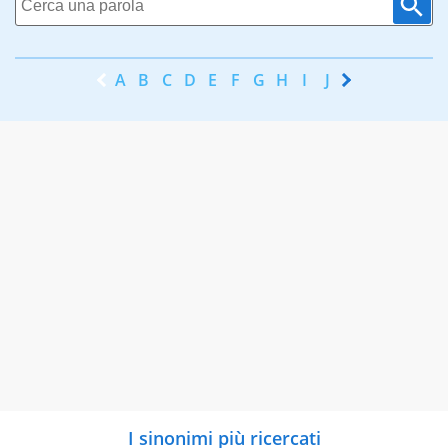
A
B
C
D
E
F
G
H
I
J
K
L
M
N
I sinonimi più ricercati