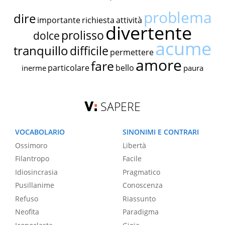
problema
dire
importante
richiesta
attività
divertente
prolisso
dolce
acume
tranquillo
difficile
permettere
amore
fare
particolare
bello
inerme
paura
SAPERE
VOCABOLARIO
SINONIMI E CONTRARI
Ossimoro
Libertà
Filantropo
Facile
Idiosincrasia
Pragmatico
Pusillanime
Conoscenza
Refuso
Riassunto
Neofita
Paradigma