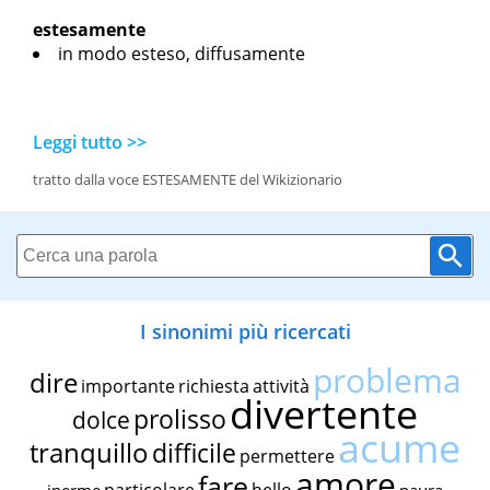
estesamente
in modo esteso, diffusamente
Leggi tutto >>
tratto dalla voce ESTESAMENTE del Wikizionario
I sinonimi più ricercati
problema
dire
importante
richiesta
attività
divertente
prolisso
dolce
acume
tranquillo
difficile
permettere
amore
fare