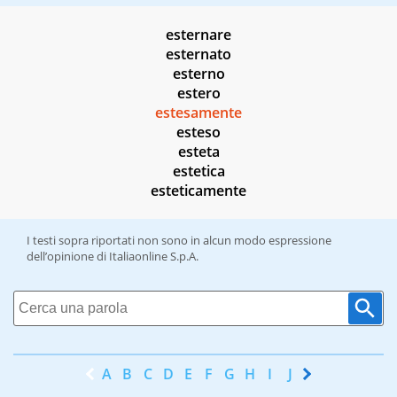
esternare
esternato
esterno
estero
estesamente
esteso
esteta
estetica
esteticamente
I testi sopra riportati non sono in alcun modo espressione
dell’opinione di Italiaonline S.p.A.
A
B
C
D
E
F
G
H
I
J
K
L
M
N