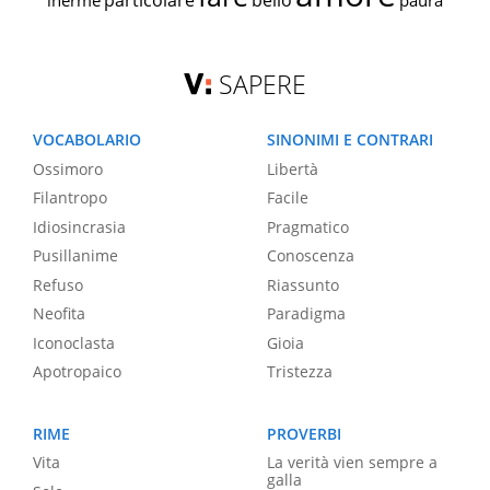
particolare
bello
inerme
paura
SAPERE
VOCABOLARIO
SINONIMI E CONTRARI
Ossimoro
Libertà
Filantropo
Facile
Idiosincrasia
Pragmatico
Pusillanime
Conoscenza
Refuso
Riassunto
Neofita
Paradigma
Iconoclasta
Gioia
Apotropaico
Tristezza
RIME
PROVERBI
Vita
La verità vien sempre a
galla