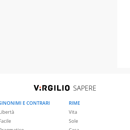
SAPERE
SINONIMI E CONTRARI
RIME
Libertà
Vita
Facile
Sole