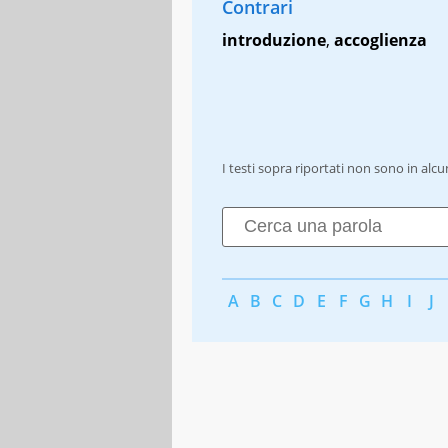
Contrari
introduzione
,
accoglienza
I testi sopra riportati non sono in alc
A
B
C
D
E
F
G
H
I
J