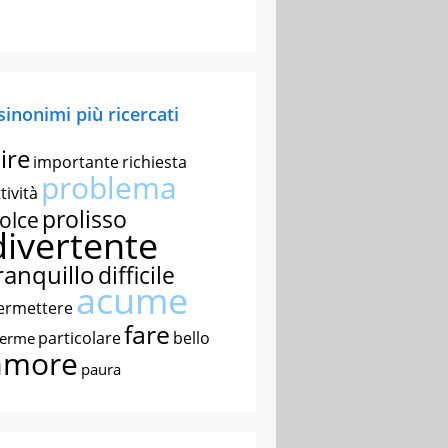
 sinonimi più ricercati
ire
importante
richiesta
problema
tività
prolisso
olce
divertente
ranquillo
difficile
acume
ermettere
fare
particolare
bello
nerme
amore
paura