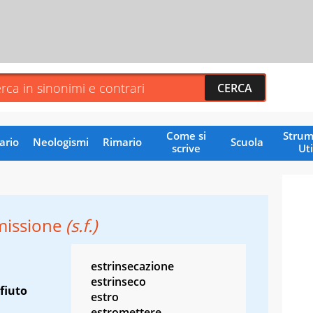
Come si
Strum
ario
Neologismi
Rimario
Scuola
scrive
Uti
missione
(s.f.)
estrinsecazione
estrinseco
ifiuto
estro
estromettere