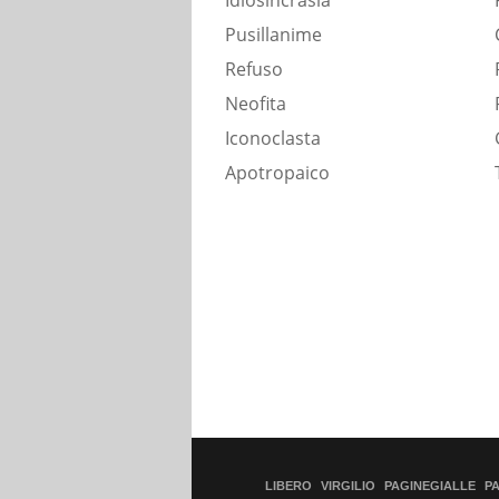
Idiosincrasia
Pusillanime
Refuso
Neofita
Iconoclasta
Apotropaico
LIBERO
VIRGILIO
PAGINEGIALLE
P