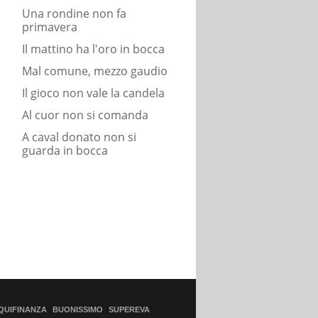
Una rondine non fa
primavera
Il mattino ha l'oro in bocca
Mal comune, mezzo gaudio
Il gioco non vale la candela
Al cuor non si comanda
A caval donato non si
guarda in bocca
QUIFINANZA
BUONISSIMO
SUPEREVA