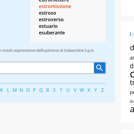
estromissione
estroso
estroverso
estuario
esuberante
I
d
un modo espressione dell’opinione di Italiaonline S.p.A.
at
d
t
K
L
M
N
O
P
Q
R
S
T
U
V
W
X
Y
Z
p
i