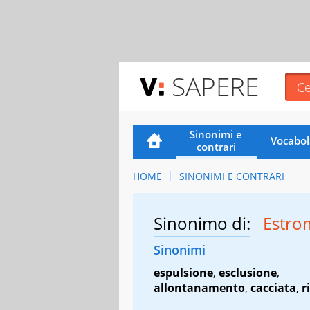
SAPERE
Sinonimi e
Vocabol
contrari
HOME
SINONIMI E CONTRARI
Sinonimo di:
Estro
Sinonimi
espulsione
,
esclusione
,
allontanamento
,
cacciata
,
r