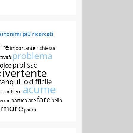
 sinonimi più ricercati
ire
importante
richiesta
problema
tività
prolisso
olce
divertente
ranquillo
difficile
acume
ermettere
fare
particolare
bello
nerme
amore
paura