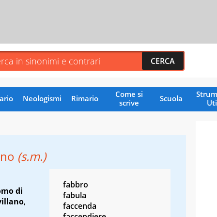
Come si
Strum
ario
Neologismi
Rimario
Scuola
scrive
Uti
ino
(s.m.)
fabbro
mo di
fabula
villano
,
faccenda
faccendiere