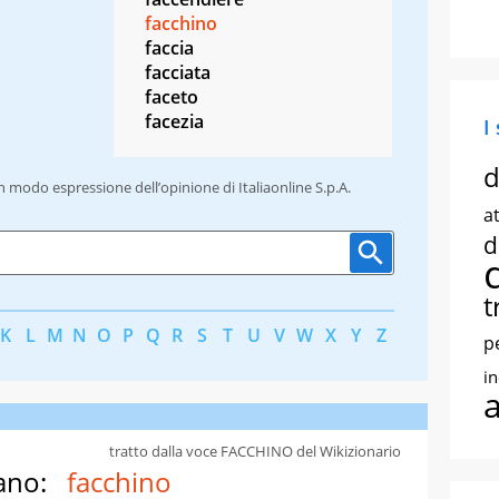
facchino
faccia
facciata
faceto
facezia
I
d
un modo espressione dell’opinione di Italiaonline S.p.A.
at
d
t
K
L
M
N
O
P
Q
R
S
T
U
V
W
X
Y
Z
p
i
tratto dalla voce FACCHINO del Wikizionario
ano:
facchino