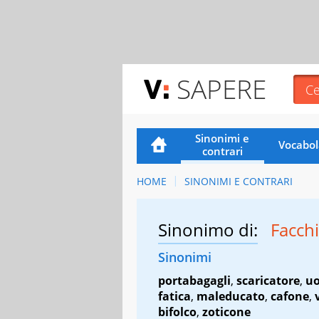
SAPERE
Sinonimi e
Vocabol
contrari
HOME
SINONIMI E CONTRARI
Sinonimo di:
Facch
Sinonimi
portabagagli
,
scaricatore
,
uo
fatica
,
maleducato
,
cafone
,
bifolco
,
zoticone