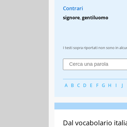
Contrari
signore
,
gentiluomo
I testi sopra riportati non sono in alc
A
B
C
D
E
F
G
H
I
J
Dal vocabolario itali