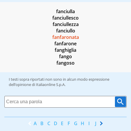
fanciulla
fanciullesco
fanciullezza
fanciullo
fanfaronata
fanfarone
fanghiglia
fango
fangoso
I testi sopra riportati non sono in alcun modo espressione
dell’opinione di Italiaonline S.p.A.
A
B
C
D
E
F
G
H
I
J
K
L
M
N