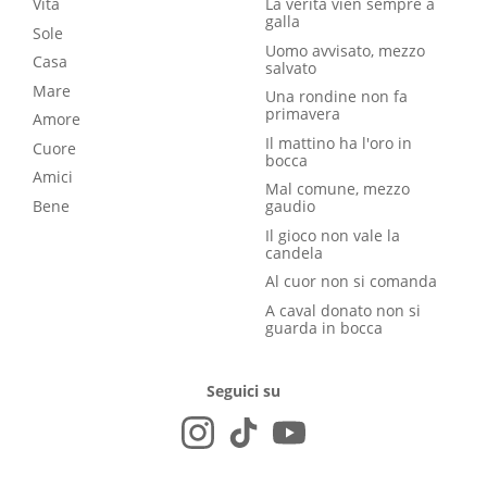
Vita
La verità vien sempre a
galla
Sole
Uomo avvisato, mezzo
Casa
salvato
Mare
Una rondine non fa
primavera
Amore
Il mattino ha l'oro in
Cuore
bocca
Amici
Mal comune, mezzo
Bene
gaudio
Il gioco non vale la
candela
Al cuor non si comanda
A caval donato non si
guarda in bocca
Seguici su