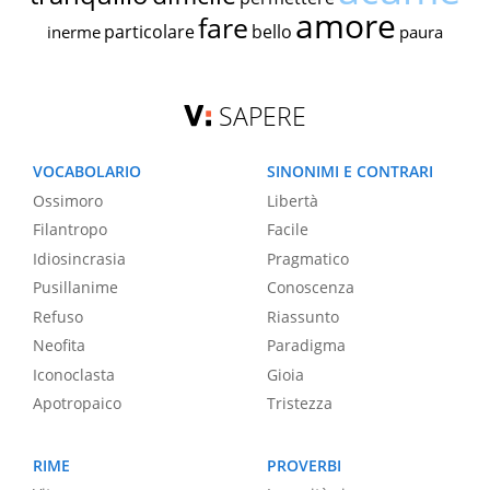
amore
fare
particolare
bello
inerme
paura
SAPERE
VOCABOLARIO
SINONIMI E CONTRARI
Ossimoro
Libertà
Filantropo
Facile
Idiosincrasia
Pragmatico
Pusillanime
Conoscenza
Refuso
Riassunto
Neofita
Paradigma
Iconoclasta
Gioia
Apotropaico
Tristezza
RIME
PROVERBI