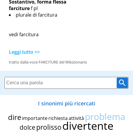
Sostantivo, forma flessa
farciture
f pl
plurale di farcitura
vedi farcitura
Leggi tutto >>
tratto dalla voce FARCITURE del Wikizionario
I sinonimi più ricercati
problema
dire
importante
richiesta
attività
divertente
prolisso
dolce