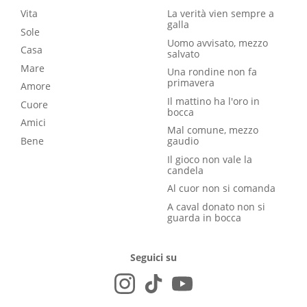
Vita
La verità vien sempre a
galla
Sole
Uomo avvisato, mezzo
Casa
salvato
Mare
Una rondine non fa
primavera
Amore
Il mattino ha l'oro in
Cuore
bocca
Amici
Mal comune, mezzo
Bene
gaudio
Il gioco non vale la
candela
Al cuor non si comanda
A caval donato non si
guarda in bocca
Seguici su