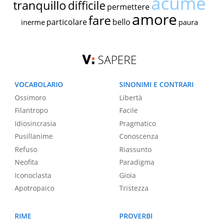
acume
tranquillo
difficile
permettere
amore
fare
particolare
bello
inerme
paura
SAPERE
VOCABOLARIO
SINONIMI E CONTRARI
Ossimoro
Libertà
Filantropo
Facile
Idiosincrasia
Pragmatico
Pusillanime
Conoscenza
Refuso
Riassunto
Neofita
Paradigma
Iconoclasta
Gioia
Apotropaico
Tristezza
RIME
PROVERBI