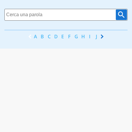
A
B
C
D
E
F
G
H
I
J
K
L
M
N