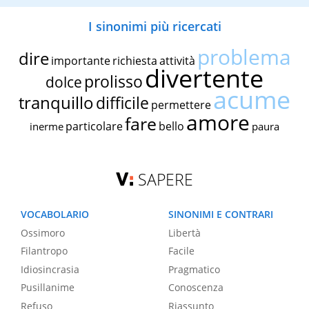
I sinonimi più ricercati
problema
dire
importante
richiesta
attività
divertente
prolisso
dolce
acume
tranquillo
difficile
permettere
amore
fare
particolare
bello
inerme
paura
SAPERE
VOCABOLARIO
SINONIMI E CONTRARI
Ossimoro
Libertà
Filantropo
Facile
Idiosincrasia
Pragmatico
Pusillanime
Conoscenza
Refuso
Riassunto