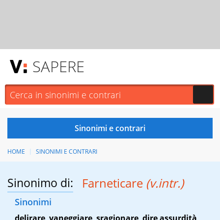
SAPERE
HOME
SINONIMI E CONTRARI
Sinonimo di:
Farneticare
(v.intr.)
Sinonimi
delirare
,
vaneggiare
,
sragionare
,
dire assurdità
,