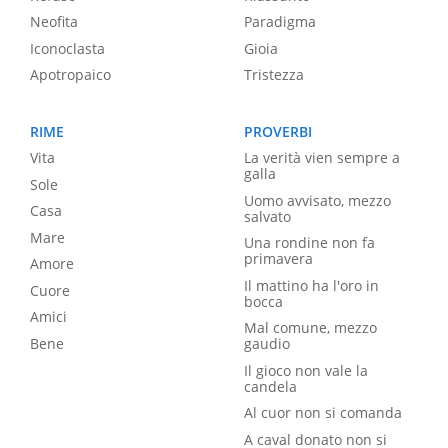
Neofita
Paradigma
Iconoclasta
Gioia
Apotropaico
Tristezza
RIME
PROVERBI
Vita
La verità vien sempre a
galla
Sole
Uomo avvisato, mezzo
Casa
salvato
Mare
Una rondine non fa
primavera
Amore
Il mattino ha l'oro in
Cuore
bocca
Amici
Mal comune, mezzo
Bene
gaudio
Il gioco non vale la
candela
Al cuor non si comanda
A caval donato non si