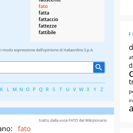
fato
fatta
fattaccio
fattezze
fattibile
I
d
un modo espressione dell’opinione di Italiaonline S.p.A.
at
d
t
K
L
M
N
O
P
Q
R
S
T
U
V
W
X
Y
Z
p
i
tratto dalla voce FATO del Wikizionario
ano:
fato