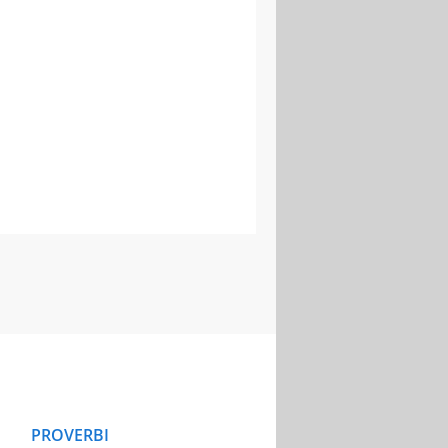
PROVERBI