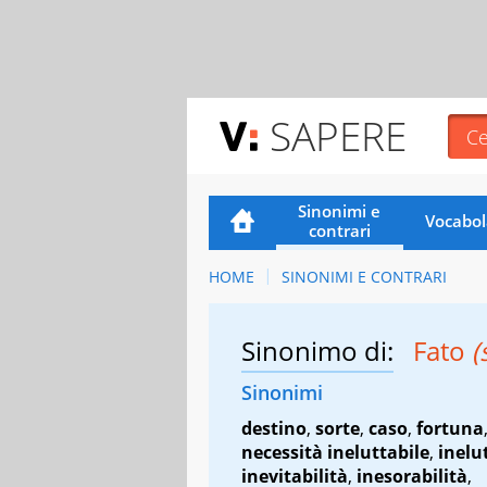
SAPERE
Sinonimi e
Vocabol
contrari
HOME
SINONIMI E CONTRARI
Sinonimo di:
Fato
(
Sinonimi
destino
,
sorte
,
caso
,
fortuna
necessità ineluttabile
,
inelu
inevitabilità
,
inesorabilità
,