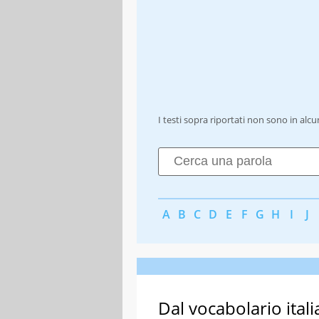
I testi sopra riportati non sono in alc
A
B
C
D
E
F
G
H
I
J
Dal vocabolario itali