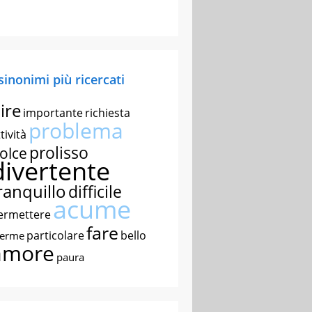
 sinonimi più ricercati
ire
importante
richiesta
problema
tività
prolisso
olce
divertente
ranquillo
difficile
acume
ermettere
fare
particolare
bello
nerme
amore
paura