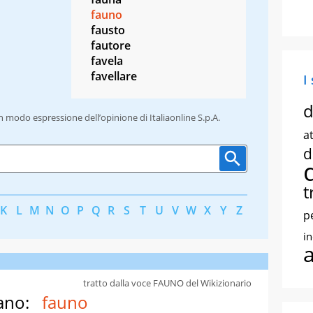
fauno
fausto
fautore
favela
favellare
I
d
un modo espressione dell’opinione di Italiaonline S.p.A.
at
d
t
K
L
M
N
O
P
Q
R
S
T
U
V
W
X
Y
Z
p
i
tratto dalla voce FAUNO del Wikizionario
ano:
fauno