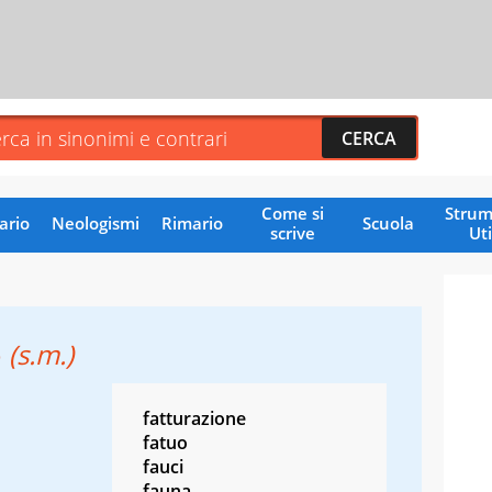
Come si
Strum
ario
Neologismi
Rimario
Scuola
scrive
Uti
o
(s.m.)
fatturazione
fatuo
fauci
fauna