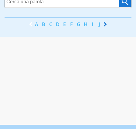
A
B
C
D
E
F
G
H
I
J
K
L
M
N