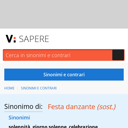
SAPERE
HOME
SINONIMI E CONTRARI
Sinonimo di:
Festa danzante
(sost.)
Sinonimi
solennità
,
giorno solenne
,
celebrazione
,