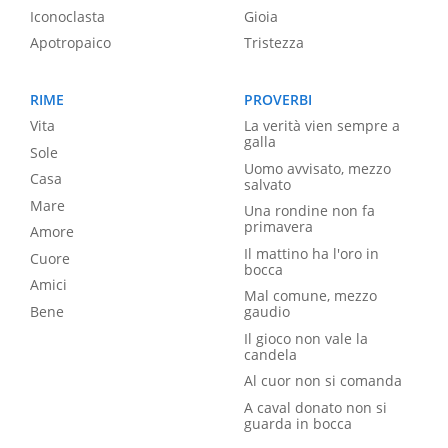
Iconoclasta
Gioia
Apotropaico
Tristezza
RIME
PROVERBI
Vita
La verità vien sempre a
galla
Sole
Uomo avvisato, mezzo
Casa
salvato
Mare
Una rondine non fa
primavera
Amore
Il mattino ha l'oro in
Cuore
bocca
Amici
Mal comune, mezzo
Bene
gaudio
Il gioco non vale la
candela
Al cuor non si comanda
A caval donato non si
guarda in bocca