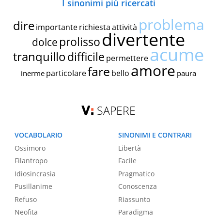
I sinonimi più ricercati
problema
dire
importante
richiesta
attività
divertente
prolisso
dolce
acume
tranquillo
difficile
permettere
amore
fare
particolare
bello
inerme
paura
SAPERE
VOCABOLARIO
SINONIMI E CONTRARI
Ossimoro
Libertà
Filantropo
Facile
Idiosincrasia
Pragmatico
Pusillanime
Conoscenza
Refuso
Riassunto
Neofita
Paradigma