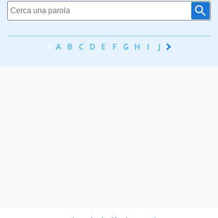
A
B
C
D
E
F
G
H
I
J
K
L
M
N