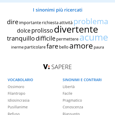
I sinonimi più ricercati
problema
dire
importante
richiesta
attività
divertente
prolisso
dolce
acume
tranquillo
difficile
permettere
amore
fare
particolare
bello
inerme
paura
SAPERE
VOCABOLARIO
SINONIMI E CONTRARI
Ossimoro
Libertà
Filantropo
Facile
Idiosincrasia
Pragmatico
Pusillanime
Conoscenza
Refuso
Riassunto