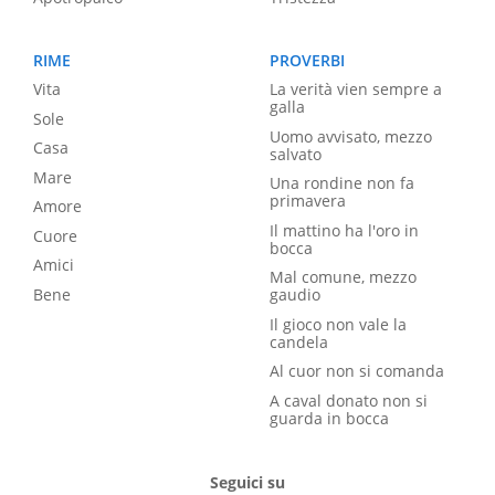
RIME
PROVERBI
Vita
La verità vien sempre a
galla
Sole
Uomo avvisato, mezzo
Casa
salvato
Mare
Una rondine non fa
primavera
Amore
Il mattino ha l'oro in
Cuore
bocca
Amici
Mal comune, mezzo
Bene
gaudio
Il gioco non vale la
candela
Al cuor non si comanda
A caval donato non si
guarda in bocca
Seguici su