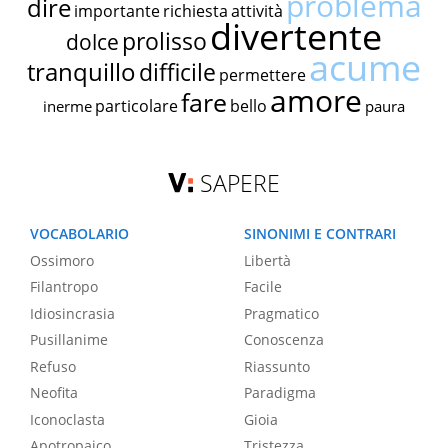
problema
dire
importante
richiesta
attività
divertente
prolisso
dolce
acume
tranquillo
difficile
permettere
amore
fare
particolare
bello
inerme
paura
SAPERE
VOCABOLARIO
SINONIMI E CONTRARI
Ossimoro
Libertà
Filantropo
Facile
Idiosincrasia
Pragmatico
Pusillanime
Conoscenza
Refuso
Riassunto
Neofita
Paradigma
Iconoclasta
Gioia
Apotropaico
Tristezza