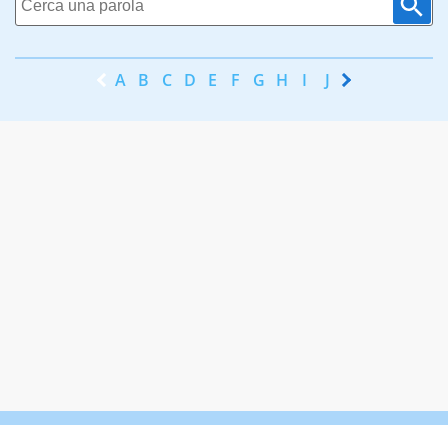
A
B
C
D
E
F
G
H
I
J
K
L
M
N