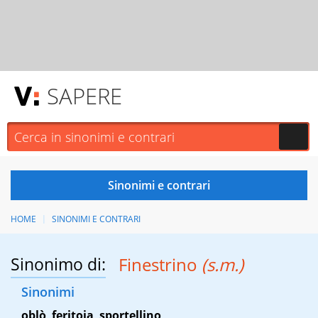
SAPERE
HOME
SINONIMI E CONTRARI
Sinonimo di:
Finestrino
(s.m.)
Sinonimi
oblò
,
feritoia
,
sportellino