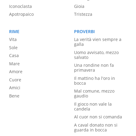
Iconoclasta
Gioia
Apotropaico
Tristezza
RIME
PROVERBI
Vita
La verità vien sempre a
galla
Sole
Uomo avvisato, mezzo
Casa
salvato
Mare
Una rondine non fa
primavera
Amore
Il mattino ha l'oro in
Cuore
bocca
Amici
Mal comune, mezzo
Bene
gaudio
Il gioco non vale la
candela
Al cuor non si comanda
A caval donato non si
guarda in bocca