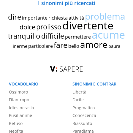
I sinonimi più ricercati
problema
dire
importante
richiesta
attività
divertente
prolisso
dolce
acume
tranquillo
difficile
permettere
amore
fare
particolare
bello
inerme
paura
SAPERE
VOCABOLARIO
SINONIMI E CONTRARI
Ossimoro
Libertà
Filantropo
Facile
Idiosincrasia
Pragmatico
Pusillanime
Conoscenza
Refuso
Riassunto
Neofita
Paradigma