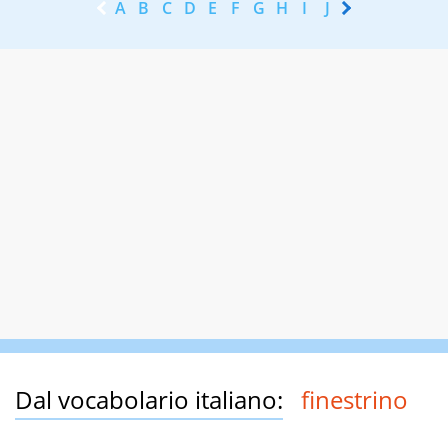
A
B
C
D
E
F
G
H
I
J
K
L
M
N
Dal vocabolario italiano:
finestrino