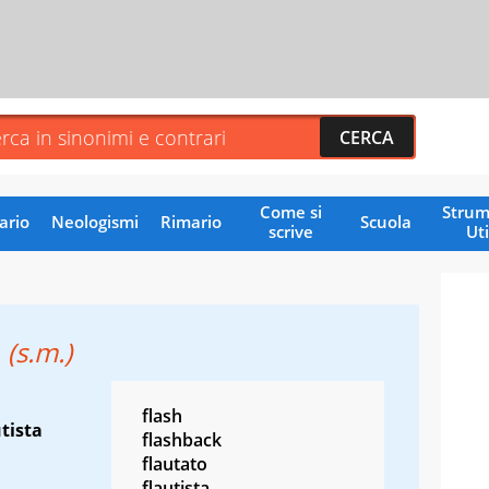
Come si
Strum
ario
Neologismi
Rimario
Scuola
scrive
Uti
o
(s.m.)
flash
utista
flashback
flautato
flautista