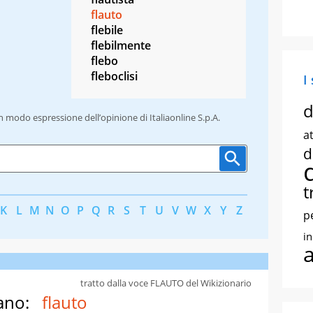
flauto
flebile
flebilmente
flebo
fleboclisi
I
d
un modo espressione dell’opinione di Italiaonline S.p.A.
at
d
t
K
L
M
N
O
P
Q
R
S
T
U
V
W
X
Y
Z
p
i
tratto dalla voce FLAUTO del Wikizionario
ano:
flauto