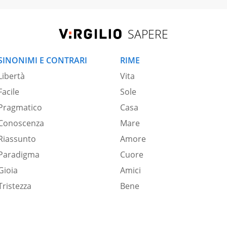
SAPERE
SINONIMI E CONTRARI
RIME
Libertà
Vita
Facile
Sole
Pragmatico
Casa
Conoscenza
Mare
Riassunto
Amore
Paradigma
Cuore
Gioia
Amici
Tristezza
Bene