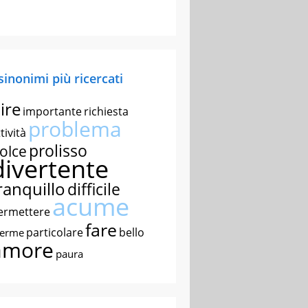
 sinonimi più ricercati
ire
importante
richiesta
problema
tività
prolisso
olce
divertente
ranquillo
difficile
acume
ermettere
fare
particolare
bello
nerme
amore
paura