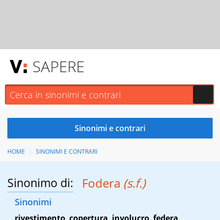
SAPERE
HOME
SINONIMI E CONTRARI
Sinonimo di:
Fodera
(s.f.)
Sinonimi
rivestimento
,
copertura
,
involucro
,
federa