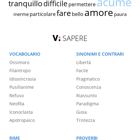
acume
tranquillo
difficile
permettere
amore
fare
particolare
bello
inerme
paura
SAPERE
VOCABOLARIO
SINONIMI E CONTRARI
Ossimoro
Libertà
Filantropo
Facile
Idiosincrasia
Pragmatico
Pusillanime
Conoscenza
Refuso
Riassunto
Neofita
Paradigma
Iconoclasta
Gioia
Apotropaico
Tristezza
RIME
PROVERBI