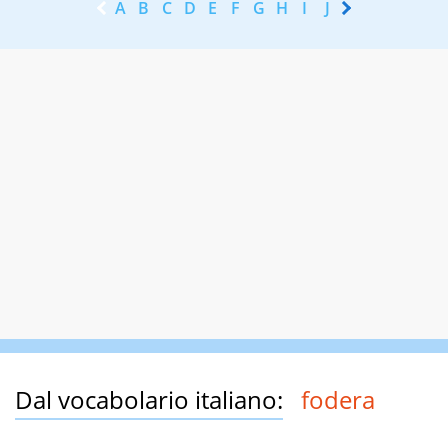
A
B
C
D
E
F
G
H
I
J
K
L
M
N
Dal vocabolario italiano:
fodera