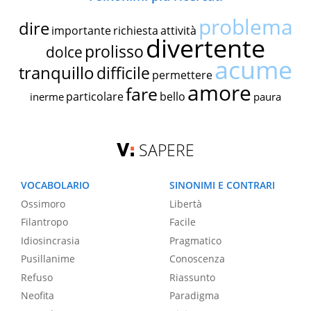
problema
dire
importante
richiesta
attività
divertente
prolisso
dolce
acume
tranquillo
difficile
permettere
amore
fare
particolare
bello
inerme
paura
SAPERE
VOCABOLARIO
SINONIMI E CONTRARI
Ossimoro
Libertà
Filantropo
Facile
Idiosincrasia
Pragmatico
Pusillanime
Conoscenza
Refuso
Riassunto
Neofita
Paradigma