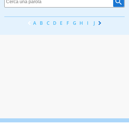
A
B
C
D
E
F
G
H
I
J
K
L
M
N