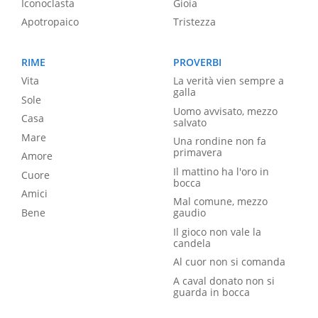
Iconoclasta
Gioia
Apotropaico
Tristezza
RIME
PROVERBI
Vita
La verità vien sempre a
galla
Sole
Uomo avvisato, mezzo
Casa
salvato
Mare
Una rondine non fa
primavera
Amore
Il mattino ha l'oro in
Cuore
bocca
Amici
Mal comune, mezzo
Bene
gaudio
Il gioco non vale la
candela
Al cuor non si comanda
A caval donato non si
guarda in bocca