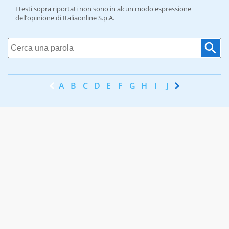
I testi sopra riportati non sono in alcun modo espressione
dell’opinione di Italiaonline S.p.A.
A
B
C
D
E
F
G
H
I
J
K
L
M
N