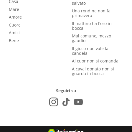
Casa
salvato
Mare
Una rondine non fa
primavera
Amore
Il mattino ha l'oro in
Cuore
bocca
Amici
Mal comune, mezzo
Bene
gaudio
Il gioco non vale la
candela
Al cuor non si comanda
A caval donato non si
guarda in bocca
Seguici su