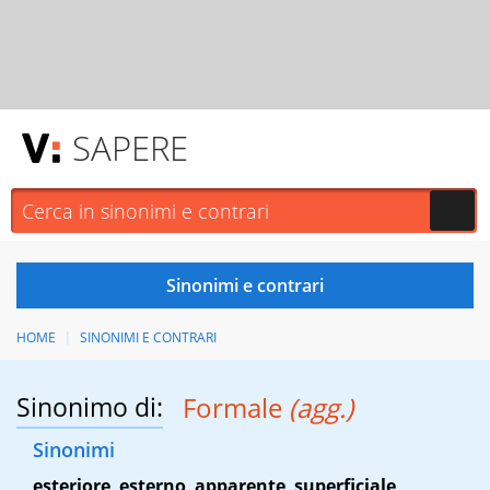
SAPERE
HOME
SINONIMI E CONTRARI
Sinonimo di:
Formale
(agg.)
Sinonimi
esteriore
,
esterno
,
apparente
,
superficiale
,