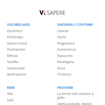
SAPERE
VOCABOLARIO
SINONIMI E CONTRARI
Ossimoro
Libertà
Filantropo
Facile
Idiosincrasia
Pragmatico
Pusillanime
Conoscenza
Refuso
Riassunto
Neofita
Paradigma
Iconoclasta
Gioia
Apotropaico
Tristezza
RIME
PROVERBI
Vita
La verità vien sempre a
galla
Sole
Uomo avvisato, mezzo