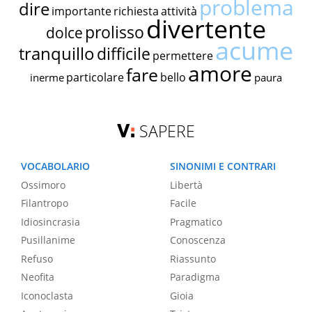
problema
dire
importante
richiesta
attività
divertente
prolisso
dolce
acume
tranquillo
difficile
permettere
amore
fare
particolare
bello
inerme
paura
SAPERE
VOCABOLARIO
SINONIMI E CONTRARI
Ossimoro
Libertà
Filantropo
Facile
Idiosincrasia
Pragmatico
Pusillanime
Conoscenza
Refuso
Riassunto
Neofita
Paradigma
Iconoclasta
Gioia