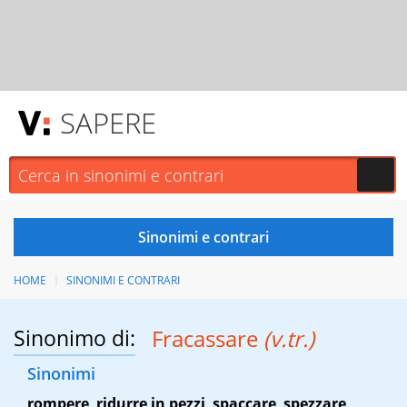
SAPERE
HOME
SINONIMI E CONTRARI
Sinonimo di:
Fracassare
(v.tr.)
Sinonimi
rompere
,
ridurre in pezzi
,
spaccare
,
spezzare
,