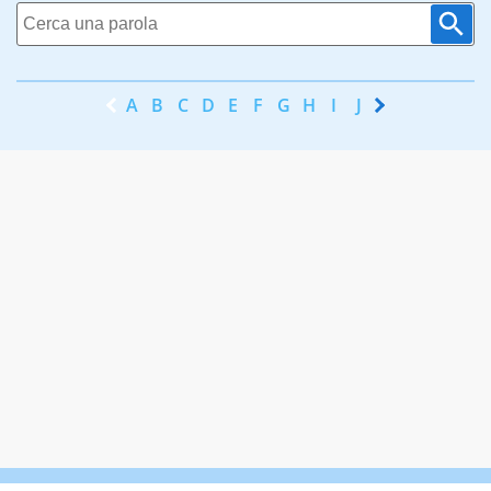
A
B
C
D
E
F
G
H
I
J
K
L
M
N