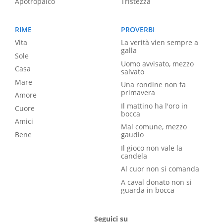
Apotropaico
Tristezza
RIME
PROVERBI
Vita
La verità vien sempre a
galla
Sole
Uomo avvisato, mezzo
Casa
salvato
Mare
Una rondine non fa
primavera
Amore
Il mattino ha l'oro in
Cuore
bocca
Amici
Mal comune, mezzo
Bene
gaudio
Il gioco non vale la
candela
Al cuor non si comanda
A caval donato non si
guarda in bocca
Seguici su