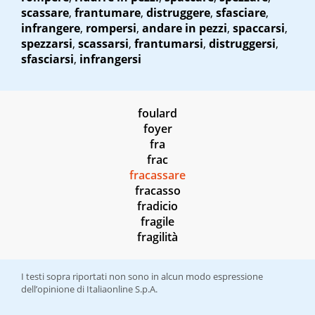
scassare
,
frantumare
,
distruggere
,
sfasciare
,
infrangere
,
rompersi
,
andare in pezzi
,
spaccarsi
,
spezzarsi
,
scassarsi
,
frantumarsi
,
distruggersi
,
sfasciarsi
,
infrangersi
foulard
foyer
fra
frac
fracassare
fracasso
fradicio
fragile
fragilità
I testi sopra riportati non sono in alcun modo espressione
dell’opinione di Italiaonline S.p.A.