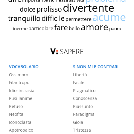
importante
richiesta
attività
divertente
prolisso
dolce
acume
tranquillo
difficile
permettere
amore
fare
particolare
bello
inerme
paura
SAPERE
VOCABOLARIO
SINONIMI E CONTRARI
Ossimoro
Libertà
Filantropo
Facile
Idiosincrasia
Pragmatico
Pusillanime
Conoscenza
Refuso
Riassunto
Neofita
Paradigma
Iconoclasta
Gioia
Apotropaico
Tristezza