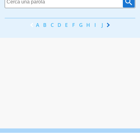
A
B
C
D
E
F
G
H
I
J
K
L
M
N