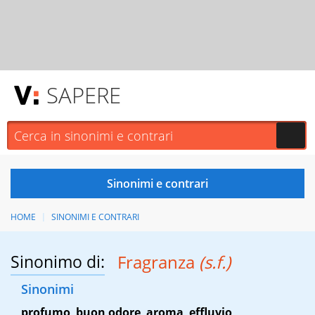
SAPERE
HOME
SINONIMI E CONTRARI
Sinonimo di:
Fragranza
(s.f.)
Sinonimi
profumo
,
buon odore
,
aroma
,
effluvio