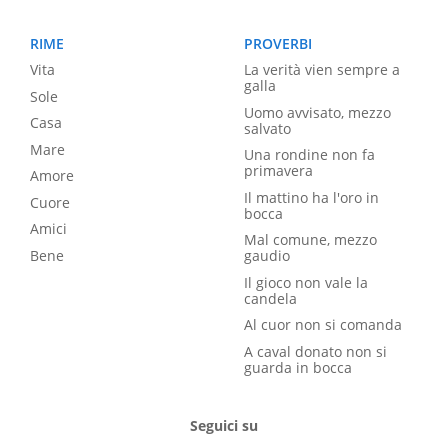
RIME
PROVERBI
Vita
La verità vien sempre a
galla
Sole
Uomo avvisato, mezzo
Casa
salvato
Mare
Una rondine non fa
primavera
Amore
Il mattino ha l'oro in
Cuore
bocca
Amici
Mal comune, mezzo
Bene
gaudio
Il gioco non vale la
candela
Al cuor non si comanda
A caval donato non si
guarda in bocca
Seguici su