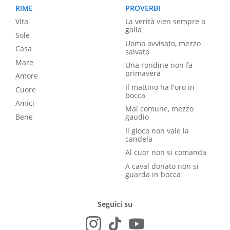
RIME
PROVERBI
Vita
La verità vien sempre a
galla
Sole
Uomo avvisato, mezzo
Casa
salvato
Mare
Una rondine non fa
primavera
Amore
Il mattino ha l'oro in
Cuore
bocca
Amici
Mal comune, mezzo
Bene
gaudio
Il gioco non vale la
candela
Al cuor non si comanda
A caval donato non si
guarda in bocca
Seguici su