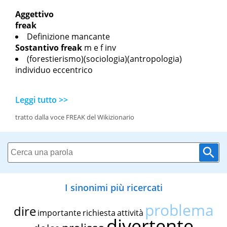
Aggettivo
freak
Definizione mancante
Sostantivo
freak
m
e
f inv
(forestierismo)(sociologia)(antropologia)
individuo eccentrico
Leggi tutto >>
tratto dalla voce FREAK del Wikizionario
I sinonimi più ricercati
problema
dire
importante
richiesta
attività
divertente