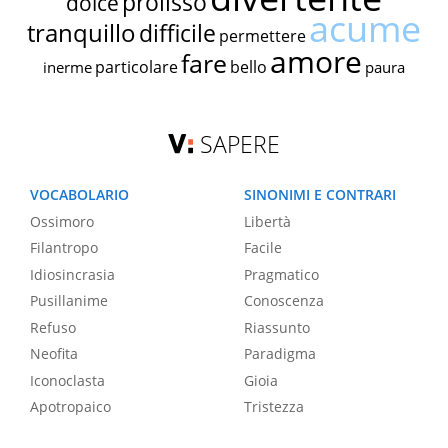
prolisso
dolce
acume
tranquillo
difficile
permettere
amore
fare
particolare
bello
inerme
paura
SAPERE
VOCABOLARIO
SINONIMI E CONTRARI
Ossimoro
Libertà
Filantropo
Facile
Idiosincrasia
Pragmatico
Pusillanime
Conoscenza
Refuso
Riassunto
Neofita
Paradigma
Iconoclasta
Gioia
Apotropaico
Tristezza