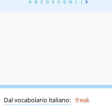
A
B
C
D
E
F
G
H
I
J
K
L
M
N
Dal vocabolario italiano:
freak