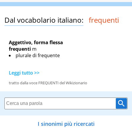
Dal vocabolario italiano:
frequenti
Aggettivo, forma flessa
frequenti
m
plurale di frequente
Leggi tutto >>
tratto dalla voce FREQUENTI del Wikizionario
I sinonimi più ricercati