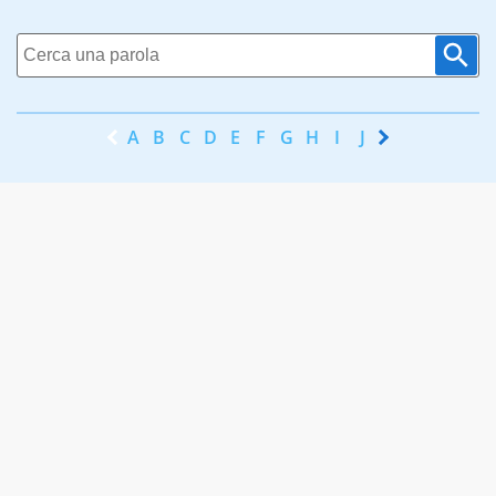
A
B
C
D
E
F
G
H
I
J
K
L
M
N