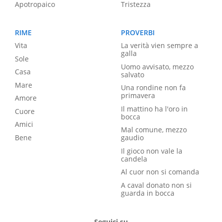
Apotropaico
Tristezza
RIME
PROVERBI
Vita
La verità vien sempre a
galla
Sole
Uomo avvisato, mezzo
Casa
salvato
Mare
Una rondine non fa
primavera
Amore
Il mattino ha l'oro in
Cuore
bocca
Amici
Mal comune, mezzo
Bene
gaudio
Il gioco non vale la
candela
Al cuor non si comanda
A caval donato non si
guarda in bocca
Seguici su