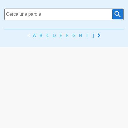
A
B
C
D
E
F
G
H
I
J
K
L
M
N