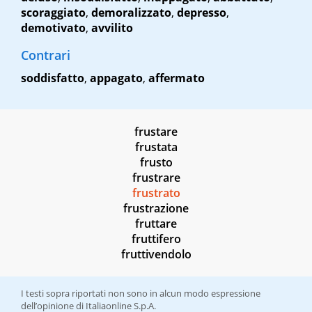
scoraggiato
,
demoralizzato
,
depresso
,
demotivato
,
avvilito
Contrari
soddisfatto
,
appagato
,
affermato
frustare
frustata
frusto
frustrare
frustrato
frustrazione
fruttare
fruttifero
fruttivendolo
I testi sopra riportati non sono in alcun modo espressione
dell’opinione di Italiaonline S.p.A.