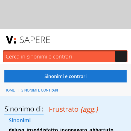
SAPERE
HOME
SINONIMI E CONTRARI
Sinonimo di:
Frustrato
(agg.)
Sinonimi
deluso
,
insoddisfatto
,
inappagato
,
abbattuto
,