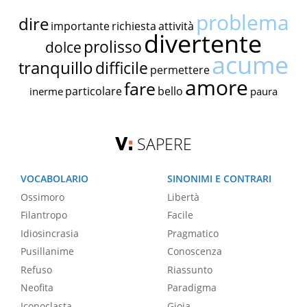
problema
dire
importante
richiesta
attività
divertente
prolisso
dolce
acume
tranquillo
difficile
permettere
amore
fare
particolare
bello
inerme
paura
SAPERE
VOCABOLARIO
SINONIMI E CONTRARI
Ossimoro
Libertà
Filantropo
Facile
Idiosincrasia
Pragmatico
Pusillanime
Conoscenza
Refuso
Riassunto
Neofita
Paradigma
Iconoclasta
Gioia