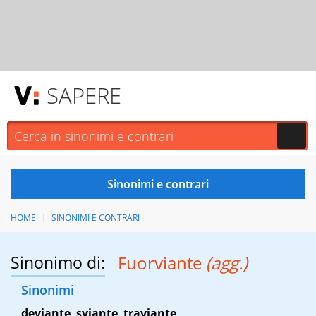
SAPERE
HOME
SINONIMI E CONTRARI
Sinonimo di:
Fuorviante
(agg.)
Sinonimi
deviante
,
sviante
,
traviante