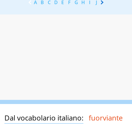
A
B
C
D
E
F
G
H
I
J
K
L
M
N
Dal vocabolario italiano:
fuorviante