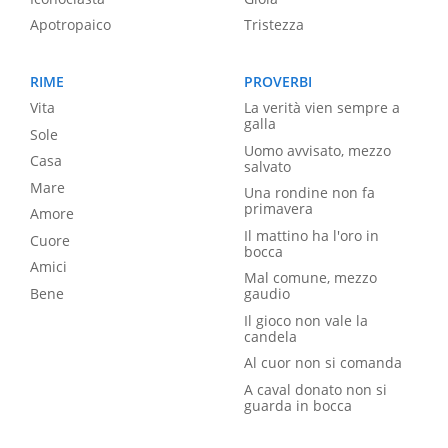
Apotropaico
Tristezza
RIME
PROVERBI
Vita
La verità vien sempre a
galla
Sole
Uomo avvisato, mezzo
Casa
salvato
Mare
Una rondine non fa
primavera
Amore
Il mattino ha l'oro in
Cuore
bocca
Amici
Mal comune, mezzo
Bene
gaudio
Il gioco non vale la
candela
Al cuor non si comanda
A caval donato non si
guarda in bocca