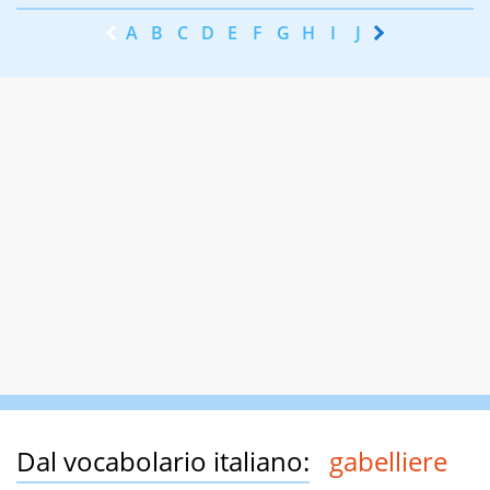
A
B
C
D
E
F
G
H
I
J
K
L
M
N
Dal vocabolario italiano:
gabelliere