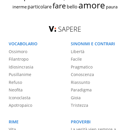
amore
fare
particolare
bello
inerme
paura
SAPERE
VOCABOLARIO
SINONIMI E CONTRARI
Ossimoro
Libertà
Filantropo
Facile
Idiosincrasia
Pragmatico
Pusillanime
Conoscenza
Refuso
Riassunto
Neofita
Paradigma
Iconoclasta
Gioia
Apotropaico
Tristezza
RIME
PROVERBI
Vita
La verità vien sempre a