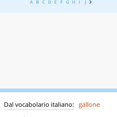
A
B
C
D
E
F
G
H
I
J
K
L
M
N
Dal vocabolario italiano:
gallone