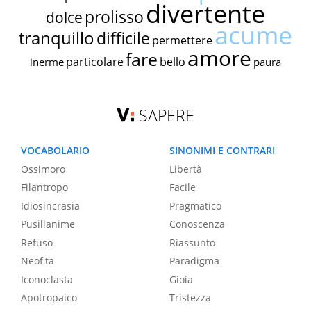
divertente
prolisso
dolce
acume
tranquillo
difficile
permettere
amore
fare
particolare
bello
inerme
paura
SAPERE
VOCABOLARIO
SINONIMI E CONTRARI
Ossimoro
Libertà
Filantropo
Facile
Idiosincrasia
Pragmatico
Pusillanime
Conoscenza
Refuso
Riassunto
Neofita
Paradigma
Iconoclasta
Gioia
Apotropaico
Tristezza