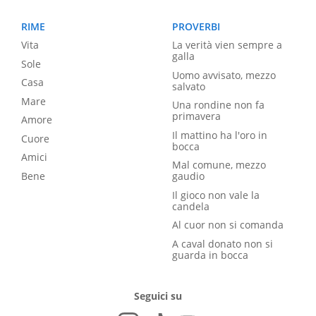
RIME
PROVERBI
Vita
La verità vien sempre a
galla
Sole
Uomo avvisato, mezzo
Casa
salvato
Mare
Una rondine non fa
primavera
Amore
Il mattino ha l'oro in
Cuore
bocca
Amici
Mal comune, mezzo
Bene
gaudio
Il gioco non vale la
candela
Al cuor non si comanda
A caval donato non si
guarda in bocca
Seguici su