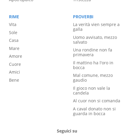
RIME
PROVERBI
Vita
La verità vien sempre a
galla
Sole
Uomo avvisato, mezzo
Casa
salvato
Mare
Una rondine non fa
primavera
Amore
Il mattino ha l'oro in
Cuore
bocca
Amici
Mal comune, mezzo
Bene
gaudio
Il gioco non vale la
candela
Al cuor non si comanda
A caval donato non si
guarda in bocca
Seguici su