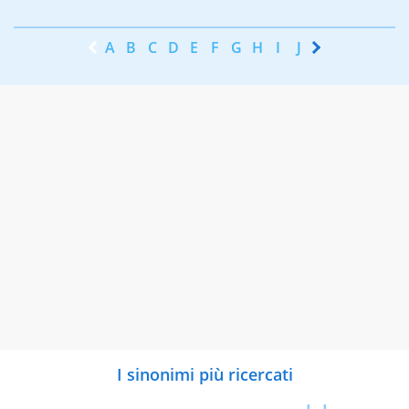
A
B
C
D
E
F
G
H
I
J
K
L
M
N
I sinonimi più ricercati