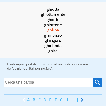
ghiotta
ghiottamente
ghiotto
ghiottone
ghirba
ghiribizzo
ghirigoro
ghirlanda
ghiro
I testi sopra riportati non sono in alcun modo espressione
dell’opinione di Italiaonline S.p.A.
A
B
C
D
E
F
G
H
I
J
K
L
M
N