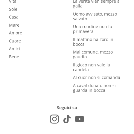
Vita
La verità vien sempre a
galla
Sole
Uomo avvisato, mezzo
Casa
salvato
Mare
Una rondine non fa
primavera
Amore
Il mattino ha l'oro in
Cuore
bocca
Amici
Mal comune, mezzo
Bene
gaudio
Il gioco non vale la
candela
Al cuor non si comanda
A caval donato non si
guarda in bocca
Seguici su