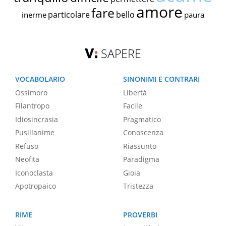
amore
fare
particolare
bello
inerme
paura
SAPERE
VOCABOLARIO
SINONIMI E CONTRARI
Ossimoro
Libertà
Filantropo
Facile
Idiosincrasia
Pragmatico
Pusillanime
Conoscenza
Refuso
Riassunto
Neofita
Paradigma
Iconoclasta
Gioia
Apotropaico
Tristezza
RIME
PROVERBI