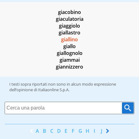
giacobino
giaculatoria
giaggiolo
giallastro
giallino
giallo
giallognolo
giammai
giannizzero
I testi sopra riportati non sono in alcun modo espressione
dell’opinione di Italiaonline S.p.A.
A
B
C
D
E
F
G
H
I
J
K
L
M
N