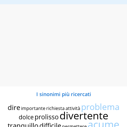
I sinonimi più ricercati
problema
dire
importante
richiesta
attività
divertente
prolisso
dolce
acume
tranquillo
difficile
permettere