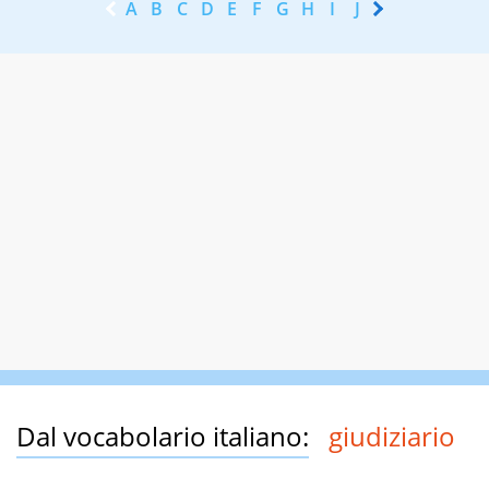
A
B
C
D
E
F
G
H
I
J
K
L
M
N
Dal vocabolario italiano:
giudiziario