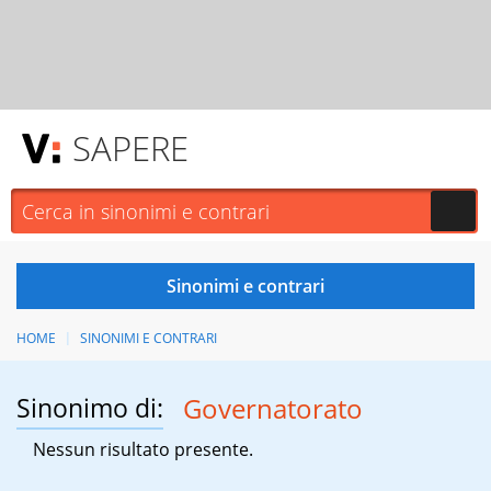
SAPERE
HOME
SINONIMI E CONTRARI
Sinonimo di:
Governatorato
Nessun risultato presente.