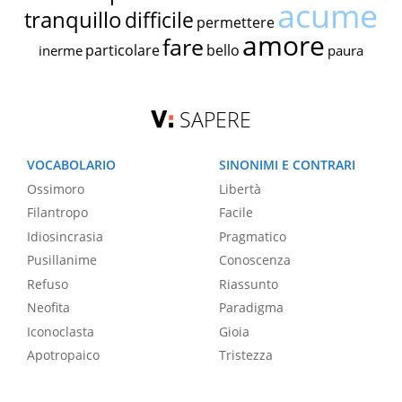
acume
tranquillo
difficile
permettere
amore
fare
particolare
bello
inerme
paura
SAPERE
VOCABOLARIO
SINONIMI E CONTRARI
Ossimoro
Libertà
Filantropo
Facile
Idiosincrasia
Pragmatico
Pusillanime
Conoscenza
Refuso
Riassunto
Neofita
Paradigma
Iconoclasta
Gioia
Apotropaico
Tristezza