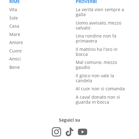
RIME
PROVERBI
Vita
La verità vien sempre a
galla
Sole
Uomo avvisato, mezzo
Casa
salvato
Mare
Una rondine non fa
primavera
Amore
Il mattino ha l'oro in
Cuore
bocca
Amici
Mal comune, mezzo
Bene
gaudio
Il gioco non vale la
candela
Al cuor non si comanda
A caval donato non si
guarda in bocca
Seguici su