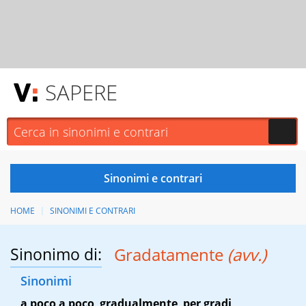
SAPERE
HOME
SINONIMI E CONTRARI
Sinonimo di:
Gradatamente
(avv.)
Sinonimi
a poco a poco
,
gradualmente
,
per gradi
,