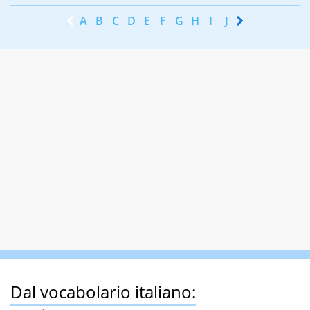
A
B
C
D
E
F
G
H
I
J
K
L
M
N
Dal vocabolario italiano: