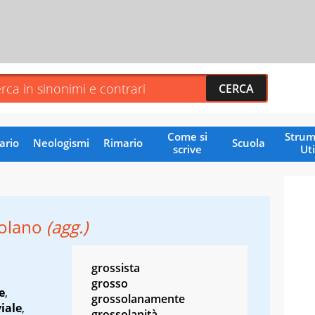
Come si
Strum
ario
Neologismi
Rimario
Scuola
scrive
Uti
olano
(agg.)
grossista
grosso
e
,
grossolanamente
viale
,
grossolanità