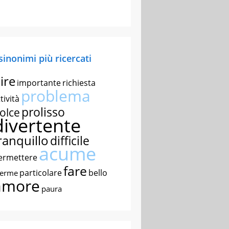
 sinonimi più ricercati
ire
importante
richiesta
problema
tività
prolisso
olce
divertente
ranquillo
difficile
acume
ermettere
fare
particolare
bello
nerme
amore
paura