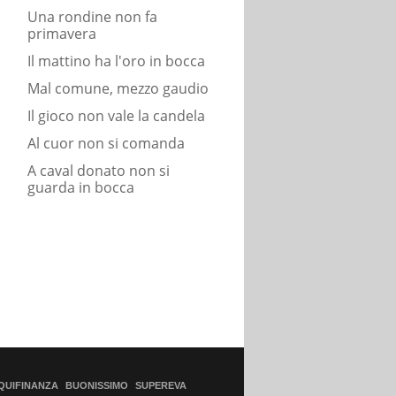
Una rondine non fa
primavera
Il mattino ha l'oro in bocca
Mal comune, mezzo gaudio
Il gioco non vale la candela
Al cuor non si comanda
A caval donato non si
guarda in bocca
QUIFINANZA
BUONISSIMO
SUPEREVA