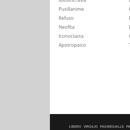
Idiosincrasia
Pusillanime
Refuso
Neofita
Iconoclasta
Apotropaico
LIBERO
VIRGILIO
PAGINEGIALLE
P