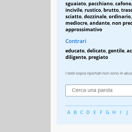
sguaiato
,
pacchiano
,
cafone
incivile
,
rustico
,
brutto
,
tras
sciatto
,
dozzinale
,
ordinario
,
mediocre
,
andante
,
non prec
approssimativo
Contrari
educato
,
delicato
,
gentile
,
ac
diligente
,
pregiato
I testi sopra riportati non sono in alc
A
B
C
D
E
F
G
H
I
J