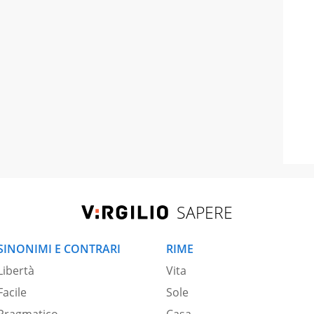
SAPERE
SINONIMI E CONTRARI
RIME
Libertà
Vita
Facile
Sole