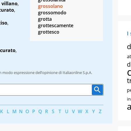
,
villano
,
grossolano
curato
,
grossomodo
grotta
iso
,
grottescamente
grottesco
I
d
curato
,
at
d
un modo espressione dell’opinione di Italiaonline S.p.A.
t
p
i
K
L
M
N
O
P
Q
R
S
T
U
V
W
X
Y
Z