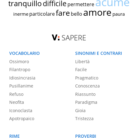
acume
tranquillo
difficile
permettere
amore
fare
particolare
bello
inerme
paura
SAPERE
VOCABOLARIO
SINONIMI E CONTRARI
Ossimoro
Libertà
Filantropo
Facile
Idiosincrasia
Pragmatico
Pusillanime
Conoscenza
Refuso
Riassunto
Neofita
Paradigma
Iconoclasta
Gioia
Apotropaico
Tristezza
RIME
PROVERBI