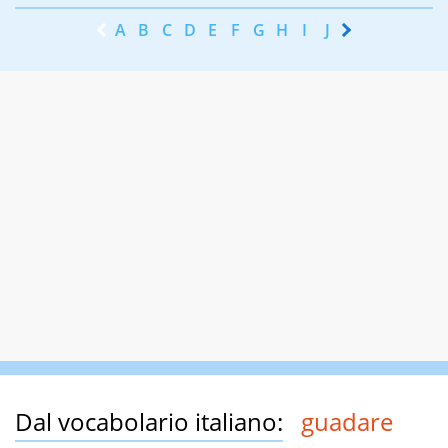
A
B
C
D
E
F
G
H
I
J
K
L
M
N
Dal vocabolario italiano:
guadare