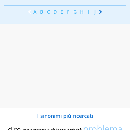
A
B
C
D
E
F
G
H
I
J
K
L
M
N
I sinonimi più ricercati
problema
dire