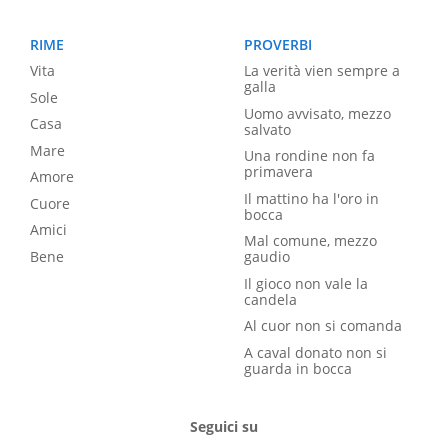
RIME
PROVERBI
Vita
La verità vien sempre a
galla
Sole
Uomo avvisato, mezzo
Casa
salvato
Mare
Una rondine non fa
primavera
Amore
Il mattino ha l'oro in
Cuore
bocca
Amici
Mal comune, mezzo
Bene
gaudio
Il gioco non vale la
candela
Al cuor non si comanda
A caval donato non si
guarda in bocca
Seguici su