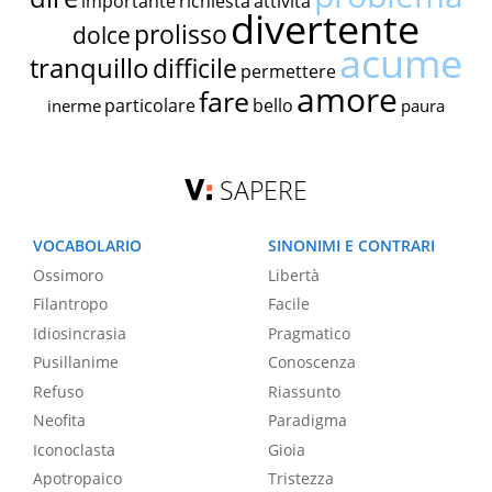
importante
richiesta
attività
divertente
prolisso
dolce
acume
tranquillo
difficile
permettere
amore
fare
particolare
bello
inerme
paura
SAPERE
VOCABOLARIO
SINONIMI E CONTRARI
Ossimoro
Libertà
Filantropo
Facile
Idiosincrasia
Pragmatico
Pusillanime
Conoscenza
Refuso
Riassunto
Neofita
Paradigma
Iconoclasta
Gioia
Apotropaico
Tristezza