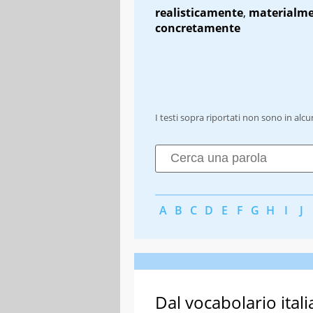
realisticamente
,
materialm
concretamente
I testi sopra riportati non sono in alc
A
B
C
D
E
F
G
H
I
J
Dal vocabolario itali