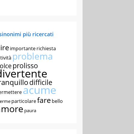
 sinonimi più ricercati
ire
importante
richiesta
problema
tività
prolisso
olce
divertente
ranquillo
difficile
acume
ermettere
fare
particolare
bello
nerme
amore
paura