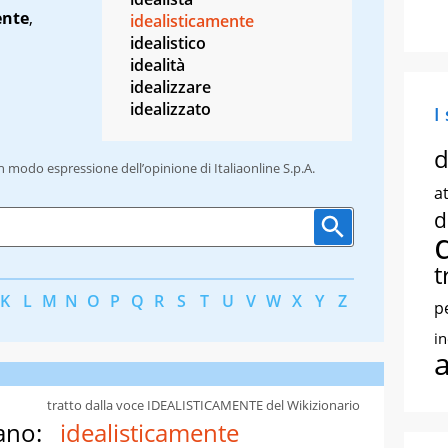
ente
,
idealisticamente
idealistico
idealità
idealizzare
idealizzato
I
d
un modo espressione dell’opinione di Italiaonline S.p.A.
at
d
t
K
L
M
N
O
P
Q
R
S
T
U
V
W
X
Y
Z
p
i
tratto dalla voce IDEALISTICAMENTE del Wikizionario
ano:
idealisticamente