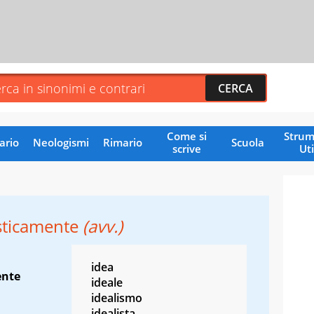
Come si
Strum
ario
Neologismi
Rimario
Scuola
scrive
Uti
isticamente
(avv.)
idea
nte
ideale
idealismo
idealista