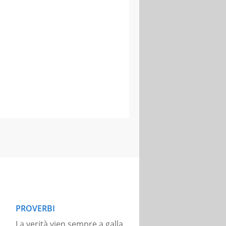
PROVERBI
La verità vien sempre a galla