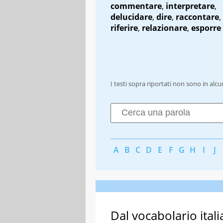
commentare
,
interpretare
,
delucidare
,
dire
,
raccontare
,
riferire
,
relazionare
,
esporre
I testi sopra riportati non sono in alc
A
B
C
D
E
F
G
H
I
J
Dal vocabolario itali