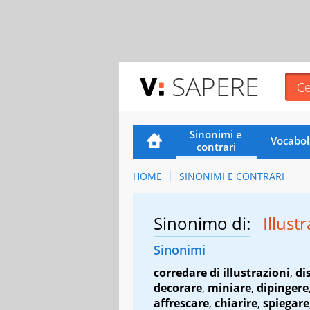
SAPERE
Sinonimi e
Vocabol
contrari
HOME
SINONIMI E CONTRARI
Sinonimo di:
Illust
Sinonimi
corredare di illustrazioni
,
di
decorare
,
miniare
,
dipingere
affrescare
,
chiarire
,
spiegare