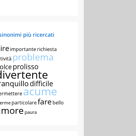
 sinonimi più ricercati
ire
importante
richiesta
problema
tività
prolisso
olce
divertente
ranquillo
difficile
acume
ermettere
fare
particolare
bello
nerme
amore
paura