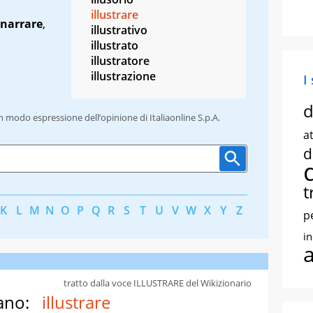
illustrare
narrare
,
illustrativo
illustrato
illustratore
illustrazione
I
d
un modo espressione dell’opinione di Italiaonline S.p.A.
at
d
t
K
L
M
N
O
P
Q
R
S
T
U
V
W
X
Y
Z
p
i
tratto dalla voce ILLUSTRARE del Wikizionario
ano:
illustrare