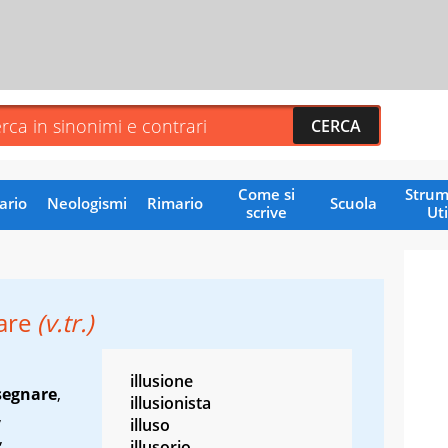
Come si
Strum
ario
Neologismi
Rimario
Scuola
scrive
Uti
rare
(v.tr.)
illusione
segnare
,
illusionista
,
illuso
,
illusorio