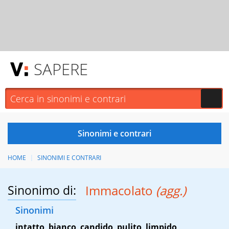
SAPERE
HOME
SINONIMI E CONTRARI
Sinonimo di:
Immacolato
(agg.)
Sinonimi
intatto
,
bianco
,
candido
,
pulito
,
limpido
,