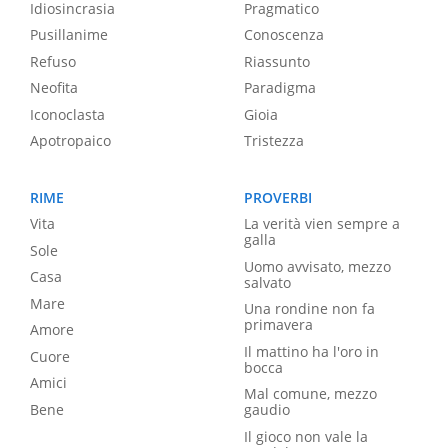
Idiosincrasia
Pragmatico
Pusillanime
Conoscenza
Refuso
Riassunto
Neofita
Paradigma
Iconoclasta
Gioia
Apotropaico
Tristezza
RIME
PROVERBI
Vita
La verità vien sempre a
galla
Sole
Uomo avvisato, mezzo
Casa
salvato
Mare
Una rondine non fa
primavera
Amore
Il mattino ha l'oro in
Cuore
bocca
Amici
Mal comune, mezzo
Bene
gaudio
Il gioco non vale la