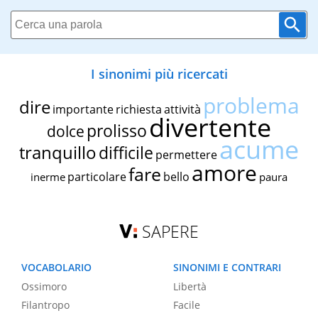
I sinonimi più ricercati
problema
dire
importante
richiesta
attività
divertente
prolisso
dolce
acume
tranquillo
difficile
permettere
amore
fare
particolare
bello
inerme
paura
SAPERE
VOCABOLARIO
SINONIMI E CONTRARI
Ossimoro
Libertà
Filantropo
Facile