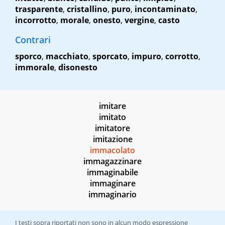
trasparente
,
cristallino
,
puro
,
incontaminato
,
incorrotto
,
morale
,
onesto
,
vergine
,
casto
Contrari
sporco
,
macchiato
,
sporcato
,
impuro
,
corrotto
,
immorale
,
disonesto
imitare
imitato
imitatore
imitazione
immacolato
immagazzinare
immaginabile
immaginare
immaginario
I testi sopra riportati non sono in alcun modo espressione