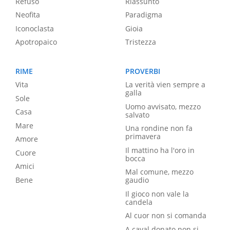
Refuso
Riassunto
Neofita
Paradigma
Iconoclasta
Gioia
Apotropaico
Tristezza
RIME
PROVERBI
Vita
La verità vien sempre a
galla
Sole
Uomo avvisato, mezzo
Casa
salvato
Mare
Una rondine non fa
primavera
Amore
Il mattino ha l'oro in
Cuore
bocca
Amici
Mal comune, mezzo
Bene
gaudio
Il gioco non vale la
candela
Al cuor non si comanda
A caval donato non si