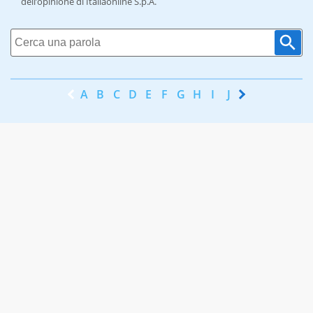
dell’opinione di Italiaonline S.p.A.
A
B
C
D
E
F
G
H
I
J
K
L
M
N