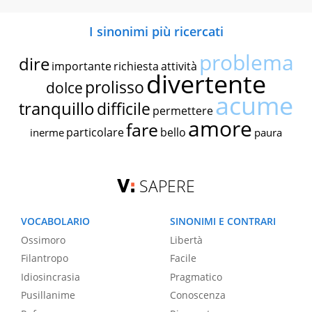
I sinonimi più ricercati
problema
dire
importante
richiesta
attività
divertente
prolisso
dolce
acume
tranquillo
difficile
permettere
amore
fare
particolare
bello
inerme
paura
SAPERE
VOCABOLARIO
SINONIMI E CONTRARI
Ossimoro
Libertà
Filantropo
Facile
Idiosincrasia
Pragmatico
Pusillanime
Conoscenza