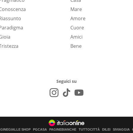
Pragmatico
Casa
Conoscenza
Mare
Riassunto
Amore
Paradigma
Cuore
Gioia
Amici
Tristezza
Bene
Seguici su
AGINEGIALLE SHOP
PGCASA
PAGINEBIANCHE
TUTTOCITTÀ
DILEI
SIVIAGGIA