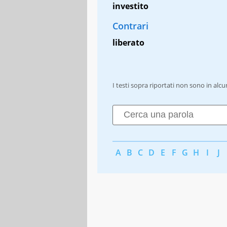
investito
Contrari
liberato
I testi sopra riportati non sono in alc
A
B
C
D
E
F
G
H
I
J