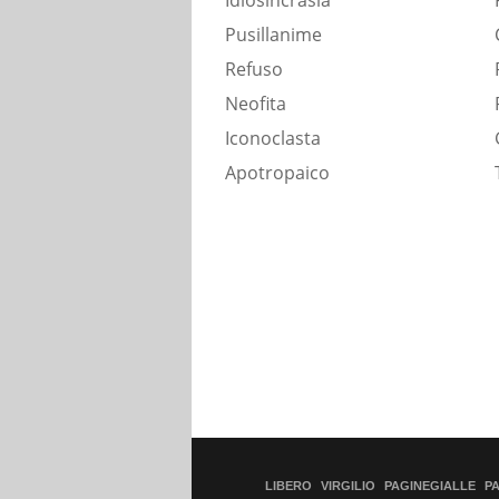
Idiosincrasia
Pusillanime
Refuso
Neofita
Iconoclasta
Apotropaico
LIBERO
VIRGILIO
PAGINEGIALLE
P