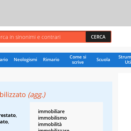
Come si
Strum
ario
Neologismi
Rimario
Scuola
scrive
Uti
ilizzato
(agg.)
immobiliare
restato
,
immobilismo
zato
,
immobilità
immobilizzare