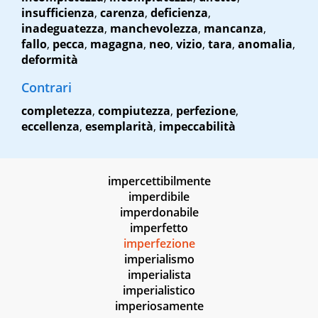
insufficienza
,
carenza
,
deficienza
,
inadeguatezza
,
manchevolezza
,
mancanza
,
fallo
,
pecca
,
magagna
,
neo
,
vizio
,
tara
,
anomalia
,
deformità
Contrari
completezza
,
compiutezza
,
perfezione
,
eccellenza
,
esemplarità
,
impeccabilità
impercettibilmente
imperdibile
imperdonabile
imperfetto
imperfezione
imperialismo
imperialista
imperialistico
imperiosamente