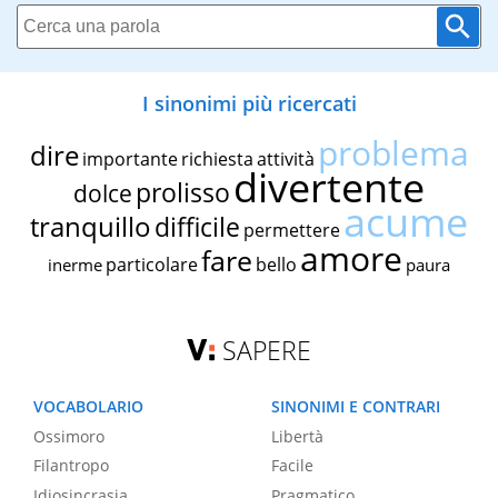
I sinonimi più ricercati
problema
dire
importante
richiesta
attività
divertente
prolisso
dolce
acume
tranquillo
difficile
permettere
amore
fare
particolare
bello
inerme
paura
SAPERE
VOCABOLARIO
SINONIMI E CONTRARI
Ossimoro
Libertà
Filantropo
Facile
Idiosincrasia
Pragmatico