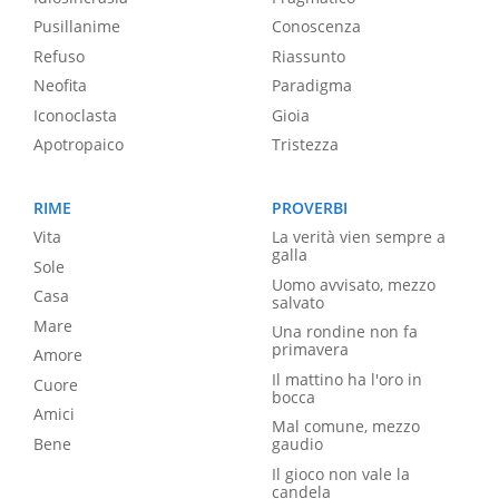
Pusillanime
Conoscenza
Refuso
Riassunto
Neofita
Paradigma
Iconoclasta
Gioia
Apotropaico
Tristezza
RIME
PROVERBI
Vita
La verità vien sempre a
galla
Sole
Uomo avvisato, mezzo
Casa
salvato
Mare
Una rondine non fa
primavera
Amore
Il mattino ha l'oro in
Cuore
bocca
Amici
Mal comune, mezzo
Bene
gaudio
Il gioco non vale la
candela