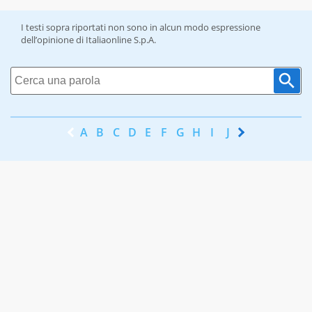
I testi sopra riportati non sono in alcun modo espressione
dell’opinione di Italiaonline S.p.A.
A
B
C
D
E
F
G
H
I
J
K
L
M
N