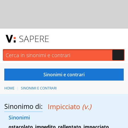
SAPERE
HOME
SINONIMI E CONTRARI
Sinonimo di:
Impicciato
(v.)
Sinonimi
ostacolato
,
impedito
,
rallentato
,
impacciato
,