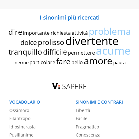
I sinonimi più ricercati
problema
dire
importante
richiesta
attività
divertente
prolisso
dolce
acume
tranquillo
difficile
permettere
amore
fare
particolare
bello
inerme
paura
SAPERE
VOCABOLARIO
SINONIMI E CONTRARI
Ossimoro
Libertà
Filantropo
Facile
Idiosincrasia
Pragmatico
Pusillanime
Conoscenza