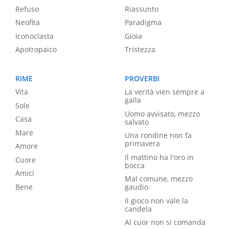
Refuso
Riassunto
Neofita
Paradigma
Iconoclasta
Gioia
Apotropaico
Tristezza
RIME
PROVERBI
Vita
La verità vien sempre a
galla
Sole
Uomo avvisato, mezzo
Casa
salvato
Mare
Una rondine non fa
primavera
Amore
Il mattino ha l'oro in
Cuore
bocca
Amici
Mal comune, mezzo
Bene
gaudio
Il gioco non vale la
candela
Al cuor non si comanda