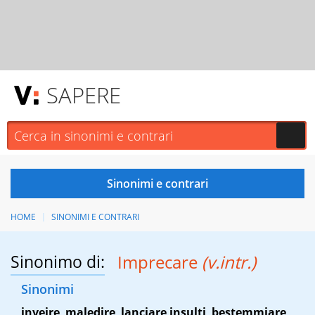
SAPERE
HOME
SINONIMI E CONTRARI
Sinonimo di:
Imprecare
(v.intr.)
Sinonimi
inveire
,
maledire
,
lanciare insulti
,
bestemmiare