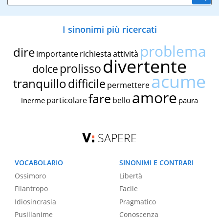
I sinonimi più ricercati
problema
dire
importante
richiesta
attività
divertente
prolisso
dolce
acume
tranquillo
difficile
permettere
amore
fare
particolare
bello
inerme
paura
SAPERE
VOCABOLARIO
SINONIMI E CONTRARI
Ossimoro
Libertà
Filantropo
Facile
Idiosincrasia
Pragmatico
Pusillanime
Conoscenza