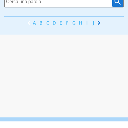
A
B
C
D
E
F
G
H
I
J
K
L
M
N