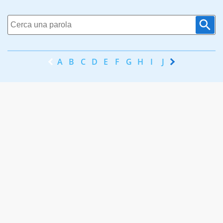
A
B
C
D
E
F
G
H
I
J
K
L
M
N