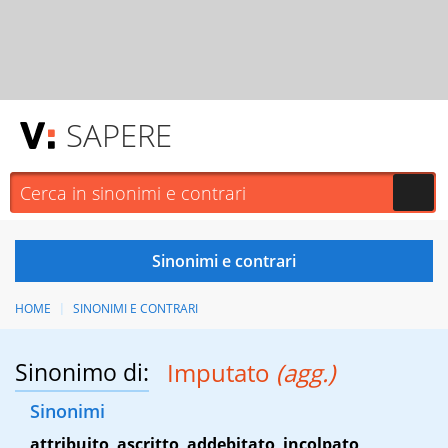
SAPERE
HOME
SINONIMI E CONTRARI
Sinonimo di:
Imputato
(agg.)
Sinonimi
attribuito
,
ascritto
,
addebitato
,
incolpato
,