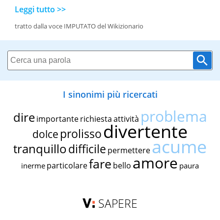
Leggi tutto >>
tratto dalla voce IMPUTATO del Wikizionario
I sinonimi più ricercati
problema
dire
importante
richiesta
attività
divertente
prolisso
dolce
acume
tranquillo
difficile
permettere
amore
fare
particolare
bello
inerme
paura
SAPERE