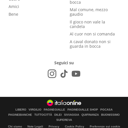
bocca
Amici
Mal comune, mezzo
Bene
gaudio
Il gioco non vale la
candela
Al cuor non si comanda
A caval donato non si
guarda in bocca
Seguici su
LIBERO
VIRGILIO
PAGINEGIALLE
PAGINEGIALLE SHOP
PGCASA
PAGINEBIANCHE
TUTTOCITTÀ
DILEI
SIVIAGGIA
QUIFINANZA
BUONISSIMO
SUPEREVA
Chi siamo
Note Legali
Privacy
Cookie Policy
Preferenze sui cookie