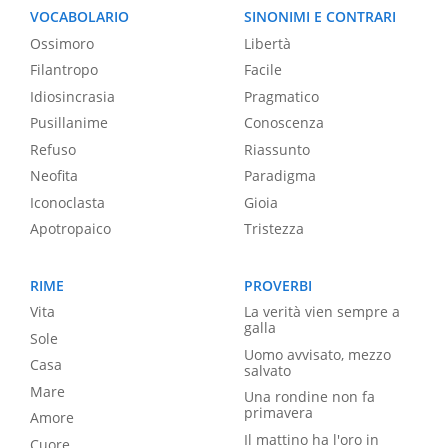
VOCABOLARIO
SINONIMI E CONTRARI
Ossimoro
Libertà
Filantropo
Facile
Idiosincrasia
Pragmatico
Pusillanime
Conoscenza
Refuso
Riassunto
Neofita
Paradigma
Iconoclasta
Gioia
Apotropaico
Tristezza
RIME
PROVERBI
Vita
La verità vien sempre a
galla
Sole
Uomo avvisato, mezzo
Casa
salvato
Mare
Una rondine non fa
primavera
Amore
Il mattino ha l'oro in
Cuore