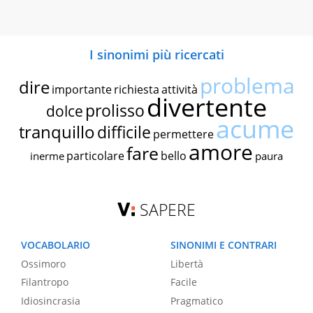
I sinonimi più ricercati
problema
dire
importante
richiesta
attività
divertente
prolisso
dolce
acume
tranquillo
difficile
permettere
amore
fare
particolare
bello
inerme
paura
SAPERE
VOCABOLARIO
SINONIMI E CONTRARI
Ossimoro
Libertà
Filantropo
Facile
Idiosincrasia
Pragmatico