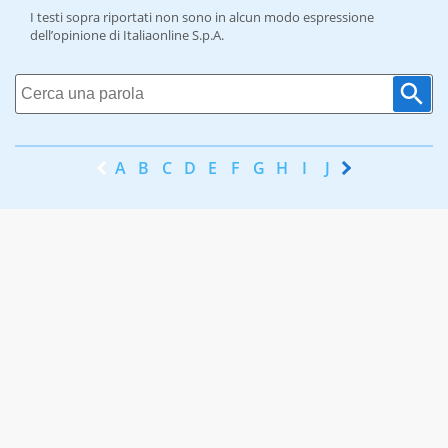
I testi sopra riportati non sono in alcun modo espressione
dell’opinione di Italiaonline S.p.A.
A
B
C
D
E
F
G
H
I
J
K
L
M
N