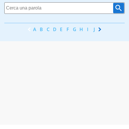
A
B
C
D
E
F
G
H
I
J
K
L
M
N