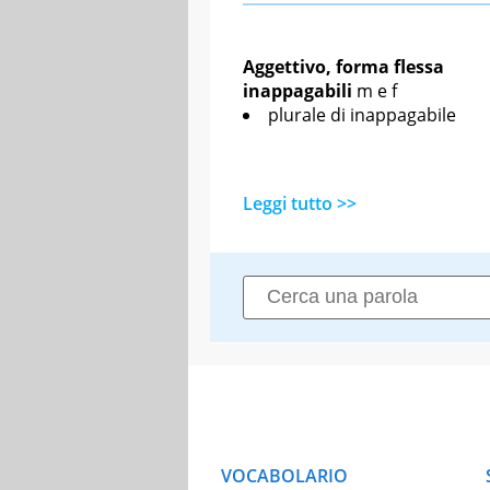
Aggettivo, forma flessa
inappagabili
m
e
f
plurale di inappagabile
Leggi tutto >>
VOCABOLARIO