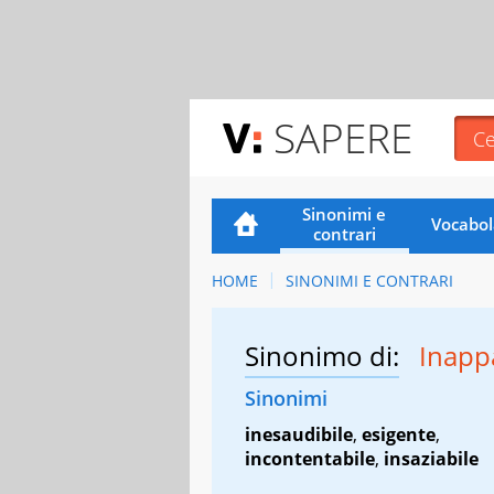
SAPERE
Sinonimi e
Vocabol
contrari
HOME
SINONIMI E CONTRARI
Sinonimo di:
Inapp
Sinonimi
inesaudibile
,
esigente
,
incontentabile
,
insaziabile