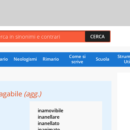
Come si
Strum
ario
Neologismi
Rimario
Scuola
scrive
Uti
agabile
(agg.)
inamovibile
inanellare
inanellato
inanimato