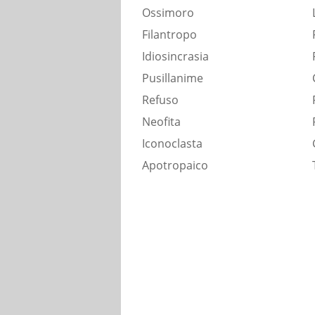
Ossimoro
Filantropo
Idiosincrasia
Pusillanime
Refuso
Neofita
Iconoclasta
Apotropaico